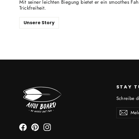
Mit seiner leichten Biegung bietet er ein smoothes Fa
Trickfreiheit.
Unsere Story
STAY T
Schreibe d
Melden
Abon
Sie
sich
Facebook
Pinterest
Instagram
für
unsere